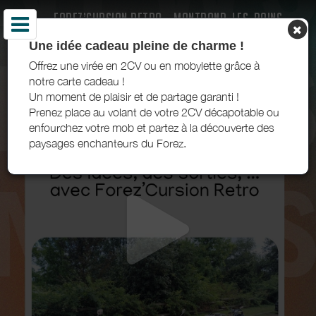
FOREZ’CURSION RETRO - MONTROND-LES-BAINS -
FOREZ EST
Une idée cadeau pleine de charme !
Offrez une virée en 2CV ou en mobylette grâce à
notre carte cadeau !
Un moment de plaisir et de partage garanti !
Prenez place au volant de votre 2CV décapotable ou
enfourchez votre mob et partez à la découverte des
paysages enchanteurs du Forez.