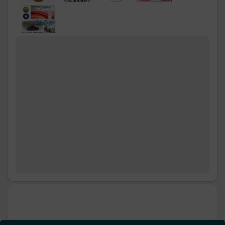
- SPA/HAMMAM avec
L'Arôme des Sens
: Un
moment de détente à Saint-Cyprien !
-
La Ferme des Délices Foréziens : activités diverses
avec visite de ferme, escape game, labyrinthe, ...
- Visites diverses :
Château de Bouthéon
,
Musée du
Chapeau
,
Bâtie d'Urfé
,
musée de la vigne
, ...
- Gastronomiques :
Moulin des Massons
,
les
Glaces des Délices Foréziens
,
musée de la fourme
,
...