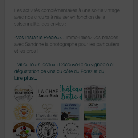
Les activités complémentaires à une sortie vintage
avec nos circuits à réaliser en fonction de la
saisonnalité, des envies :
-
Vos Instants Précieux
: Immortalisez vos balades
avec Sandrine la photographe pour les particuliers
et les pros !
-
Viticulteurs locaux : Découverte du vignoble et
dégustation de vins du côte du Forez et du
Roannais
Lire plus...
-
L'Avis du Vin : Dégustation et animation autour du
vin avec le Tour de France des Vins !
- Brasseurs locaux : Dégustation et découverte des
différentes étapes de fabrication des bières (
La
Canaille
,
Brasserie de la Loire
, ...)