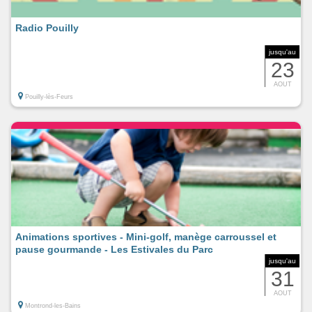
Radio Pouilly
jusqu'au
23
AOUT
Pouilly-lès-Feurs
Animations sportives - Mini-golf, manège carroussel et
pause gourmande - Les Estivales du Parc
jusqu'au
31
AOUT
Montrond-les-Bains