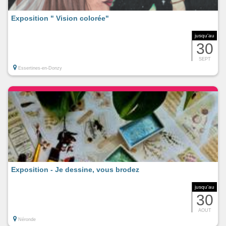
Exposition " Vision colorée"
jusqu'au
30
SEPT
Essertines-en-Donzy
Exposition - Je dessine, vous brodez
jusqu'au
30
AOUT
Néronde