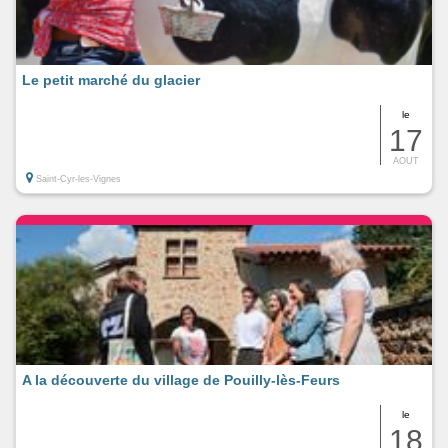
Le petit marché du glacier
le
17
AOUT
Saint-Cyr-les-Vignes
A la découverte du village de Pouilly-lès-Feurs
le
18