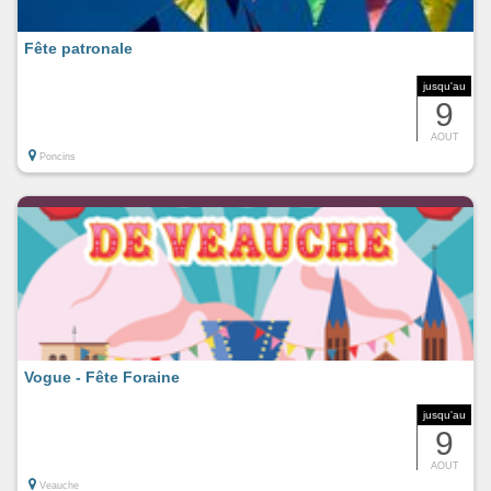
Fête patronale
jusqu'au
9
AOUT
Poncins
Vogue - Fête Foraine
jusqu'au
9
AOUT
Veauche