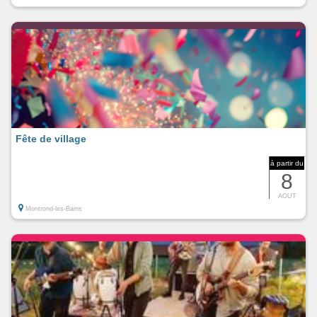
Fête de village
à partir du
8
AOUT
Montrond-les-Bains