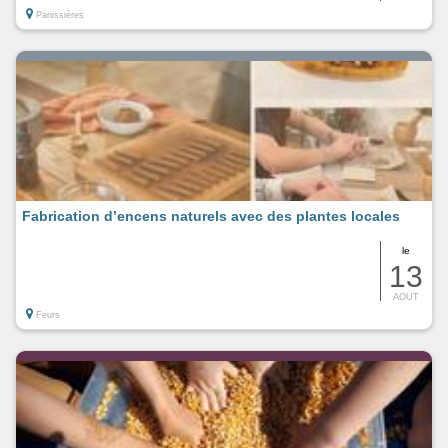
Panissières
Fabrication d’encens naturels avec des plantes locales
le
13
AOUT
Feurs