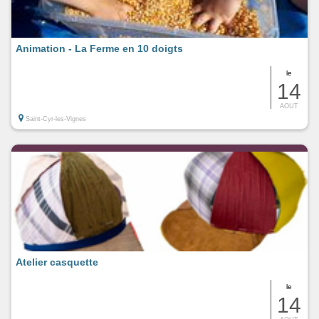
Animation - La Ferme en 10 doigts
le
14
AOUT
Saint-Cyr-les-Vignes
Atelier casquette
le
14