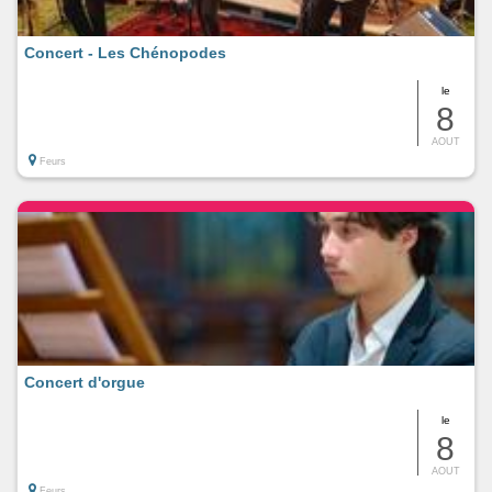
Concert - Les Chénopodes
le
8
AOUT
Feurs
Concert d'orgue
le
8
AOUT
Feurs