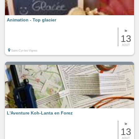
Animation - Top glacier
le
13
AOUT
Saint-Cyr-les-Vignes
L'Aventure Koh-Lanta en Forez
le
13
AOUT