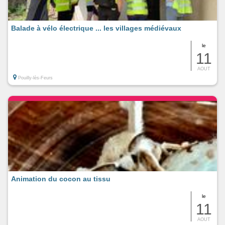
Balade à vélo électrique ... les villages médiévaux
le
11
AOUT
Pouilly-lès-Feurs
Animation du cocon au tissu
le
11
AOUT