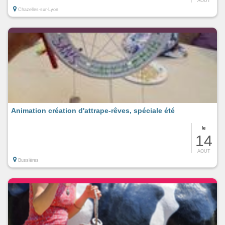
AOUT
Chazelles-sur-Lyon
Animation création d'attrape-rêves, spéciale été
le
14
AOUT
Bussières