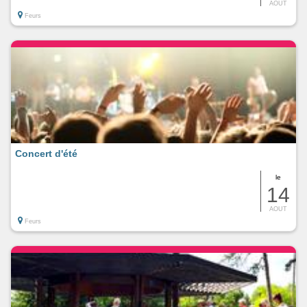
AOUT
Feurs
Concert d'été
le
14
AOUT
Feurs